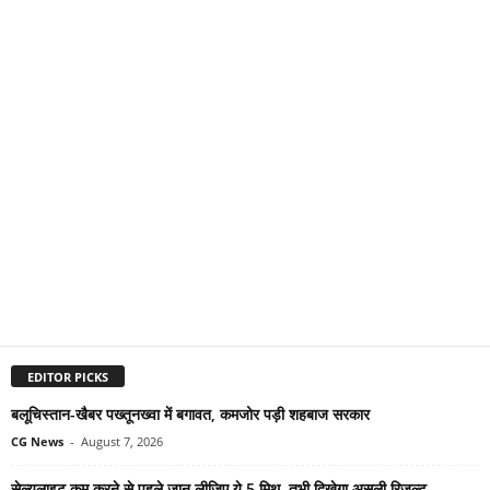
EDITOR PICKS
बलूचिस्तान-खैबर पख्तूनख्वा में बगावत, कमजोर पड़ी शहबाज सरकार
CG News
-
August 7, 2026
सेल्युलाइट कम करने से पहले जान लीजिए ये 5 मिथ, तभी दिखेगा असली रिजल्ट