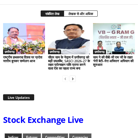
संबंधित लेख
लेखक से और अधिक
छत्तीसगढ़
छत्तीसगढ़
छत्तीसगढ़
राष्ट्रीय हथकरघा दिवस पर प्रदेश
सीएम साय के नेतृत्व में छत्तीसगढ़ को
साय ने की वीबी-जी राम जी के तहत
स्तरीय बुनकर सम्मेलन आज
बड़ी उपलब्धि, SASCI 2026-27 के
‘मेरी बेटी–मेरा अभिमान’ अभियान की
तहत प्रोत्साहन राशि प्राप्त करने
शुरुआत
वाला देश का पहला राज्य बना
Live Updates
Stock Exchange Live