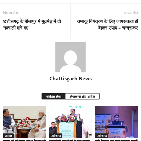
पिछला लेख
अगला लेख
छत्तीसगढ़ के बीजापुर मे मुठभेड़ में दो
तम्बाकू नियंत्रण के लिए जागरूकता ही
नक्सली मारे गए
बेहतर उपाय – चन्द्राकर
Chattisgarh News
संबंधित लेख
लेखक से और अधिक
आलेख
छत्तीसगढ़
छत्तीसगढ़