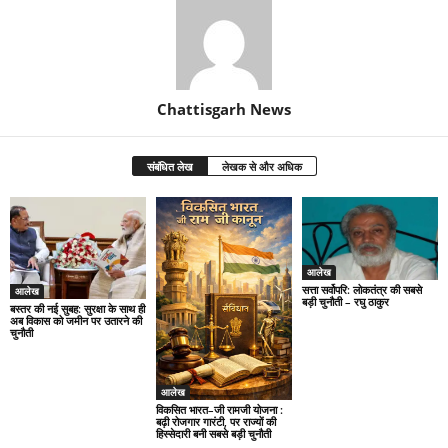
Chattisgarh News
संबंधित लेख
लेखक से और अधिक
आलेख
सत्ता सर्वोपरि: लोकतंत्र की सबसे
आलेख
बड़ी चुनौती – रघु ठाकुर
बस्तर की नई सुबह: सुरक्षा के साथ ही
अब विकास को जमीन पर उतारने की
चुनौती
आलेख
विकसित भारत–जी रामजी योजना :
बढ़ी रोजगार गारंटी, पर राज्यों की
हिस्सेदारी बनी सबसे बड़ी चुनौती