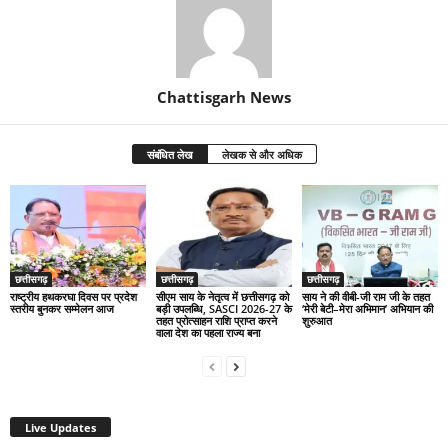
Chattisgarh News
संबंधित लेख
लेखक से और अधिक
छत्तीसगढ़
छत्तीसगढ़
छत्तीसगढ़
राष्ट्रीय हथकरघा दिवस पर प्रदेश
सीएम साय के नेतृत्व में छत्तीसगढ़ को
साय ने की वीबी-जी राम जी के तहत
स्तरीय बुनकर सम्मेलन आज
बड़ी उपलब्धि, SASCI 2026-27 के
‘मेरी बेटी–मेरा अभिमान’ अभियान की
तहत प्रोत्साहन राशि प्राप्त करने
शुरुआत
वाला देश का पहला राज्य बना
Live Updates