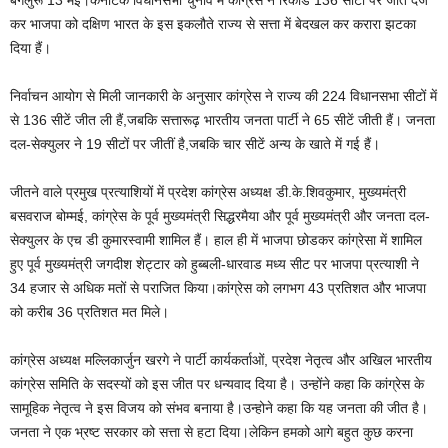
बेंगलुरू 13 मई।कर्नाटक विधानसभा चुनाव में कांग्रेस ने रिकार्ड 136 सीटों पर जीत दर्ज
कर भाजपा को दक्षिण भारत के इस इकलौते राज्य से सत्ता में बेदखल कर करारा झटका
दिया हैं।
निर्वाचन आयोग से मिली जानकारी के अनुसार कांग्रेस ने राज्‍य की 224 विधानसभा सीटों में
से 136 सीटें जीत ली हैं,जबकि सत्तारूढ़ भारतीय जनता पार्टी ने 65 सीटें जीती हैं। जनता
दल-सेक्‍युलर ने 19 सीटों पर जीतीं है,जबकि चार सीटें अन्‍य के खाते में गई हैं।
जीतने वाले प्रमुख प्रत्‍याशियों में प्रदेश कांग्रेस अध्‍यक्ष डी.के.शिवकुमार, मुख्‍यमंत्री
बसवराज बोम्‍मई, कांग्रेस के पूर्व मुख्‍यमंत्री सिद्धरमैया और पूर्व मुख्‍यमंत्री और जनता दल-
सेक्‍युलर के एच डी कुमारस्‍वामी शामिल हैं। हाल ही में भाजपा छोडकर कांग्रेसा में शामिल
हुए पूर्व मुख्‍यमंत्री जगदीश शेट्टार को हुब्‍बली-धारवाड मध्‍य सीट पर भाजपा प्रत्‍याशी ने
34 हजार से अधिक मतों से पराजित किया।कांग्रेस को लगभग 43 प्रतिशत और भाजपा
को करीब 36 प्रतिशत मत मिले।
कांग्रेस अध्‍यक्ष मल्लिकार्जुन खरगे ने पार्टी कार्यकर्ताओं, प्रदेश नेतृत्‍व और अखिल भारतीय
कांग्रेस समिति के सदस्‍यों को इस जीत पर धन्‍यवाद दिया है। उन्‍होंने कहा कि कांग्रेस के
सामूहिक नेतृत्‍व ने इस विजय को संभव बनाया है।उन्होने कहा कि यह जनता की जीत है।
जनता ने एक भ्रष्ट सरकार को सत्ता से हटा दिया।लेकिन हमको आगे बहुत कुछ करना