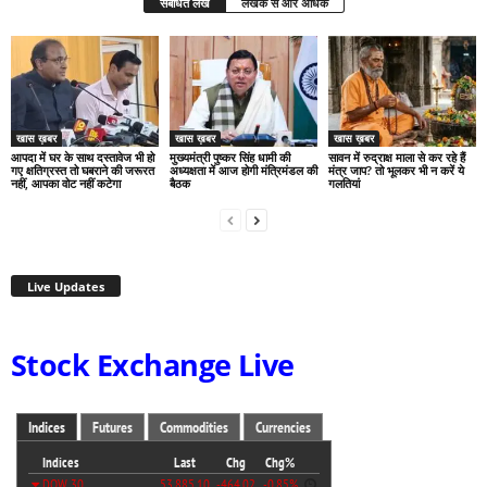
संबंधित लेख
लेखक से और अधिक
खास ख़बर
खास ख़बर
खास ख़बर
आपदा में घर के साथ दस्तावेज भी हो
मुख्यमंत्री पुष्कर सिंह धामी की
सावन में रुद्राक्ष माला से कर रहे हैं
गए क्षतिग्रस्त तो घबराने की जरूरत
अध्यक्षता में आज होगी मंत्रिमंडल की
मंत्र जाप? तो भूलकर भी न करें ये
नहीं, आपका वोट नहीं कटेगा
बैठक
गलतियां
Live Updates
Stock Exchange Live