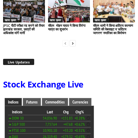
खास ख़बर
खास ख़बर
खास ख़बर
JPSC पीटी परीक्षा रद्द करने को तैयार
सीएम मोहन यादव ने किया तिरंगा
सीएम धामी ने किया क्षत्रिय कल्याण
झारखंड सरकार, छात्रों की
यात्रा का शुभारंभ
समिति की वेबसाइट व ‘क्षत्रिय
अधिकांश मांगें मानीं
जागरण’ स्मारिका का विमोचन
Live Updates
Stock Exchange Live