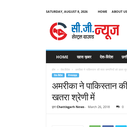
SATURDAY, AUGUST 8, 2026
HOME
ABOUT U
C
G
HOME
खास ख़बर
देश-विदेश
छत्
N
e
होम
देश-विदेश
अमरीका ने पाकिस्तान की सात कम्पनियों को डाला सुरक
w
देश-विदेश
मेनस्लाइड
s
अमरीका ने पाकिस्तान की 
खतरा श्रेणी में
द्वारा
Chattisgarh News
-
March 26, 2018
0