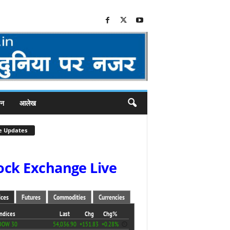
जन
आलेख
e Updates
ock Exchange Live