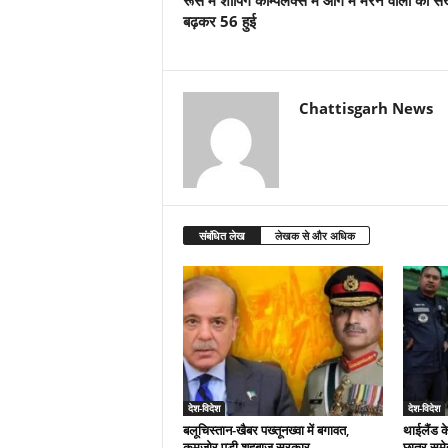
बढ़कर 56 हुई
Chattisgarh News
संबंधित लेख
लेखक से और अधिक
देश-विदेश
देश-विदेश
बलूचिस्तान-खैबर पख्तूनख्वा में बगावत,
थाईलैंड क
कमजोर पड़ी शहबाज सरकार
छात्र समे