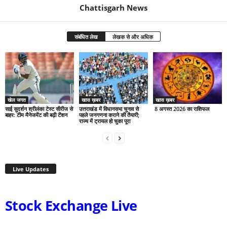
Chattisgarh News
संबंधित लेख
लेखक से और अधिक
खेल जगत
खास ख़बर
खास ख़बर
साई सुदर्शन श्रीलंका टेस्ट सीरीज से
उत्तराखंड में विधानसभा चुनाव से
8 अगस्त 2026 का राशिफल
बाहर: टीम मैनेजमेंट की बढ़ी टेंशन
पहले जनगणना कराने की तैयारी;
राज्य में ट्रायल हो चुका पूरा
Live Updates
Stock Exchange Live