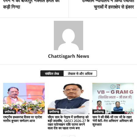
रमन ने की बीजापुर नक्सल हमले की
उच्चतम न्यायालय ने किया पंचायत
कड़ी निन्दा
चुनावों में हस्तक्षेप से इंकार
Chattisgarh News
संबंधित लेख
लेखक से और अधिक
छत्तीसगढ़
छत्तीसगढ़
छत्तीसगढ़
राष्ट्रीय हथकरघा दिवस पर प्रदेश
सीएम साय के नेतृत्व में छत्तीसगढ़ को
साय ने की वीबी-जी राम जी के तहत
स्तरीय बुनकर सम्मेलन आज
बड़ी उपलब्धि, SASCI 2026-27 के
‘मेरी बेटी–मेरा अभिमान’ अभियान की
तहत प्रोत्साहन राशि प्राप्त करने
शुरुआत
वाला देश का पहला राज्य बना