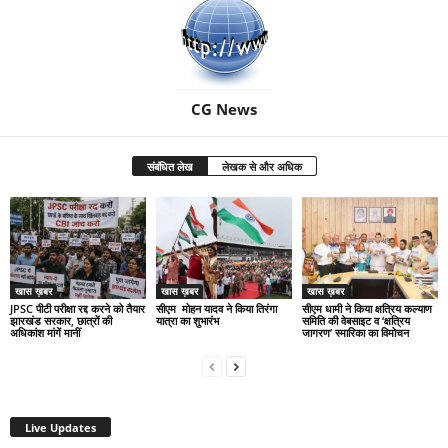
CG News
संबंधित लेख
लेखक से और अधिक
खास ख़बर
खास ख़बर
खास ख़बर
JPSC पीटी परीक्षा रद्द करने को तैयार
सीएम मोहन यादव ने किया तिरंगा
सीएम धामी ने किया क्षत्रिय कल्याण
झारखंड सरकार, छात्रों की
यात्रा का शुभारंभ
समिति की वेबसाइट व ‘क्षत्रिय
अधिकांश मांगें मानीं
जागरण’ स्मारिका का विमोचन
Live Updates