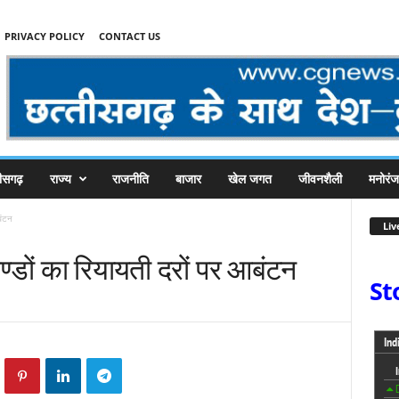
PRIVACY POLICY
CONTACT US
तीसगढ़
राज्य
राजनीति
बाजार
खेल जगत
जीवनशैली
मनोरं
बंटन
Liv
खण्डों का रियायती दरों पर आबंटन
St