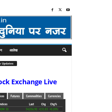
जन
आलेख
e Updates
ock Exchange Live