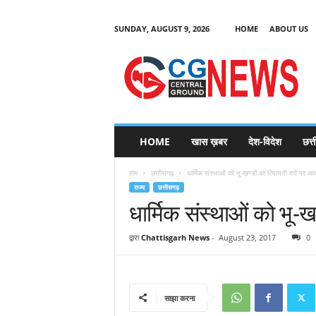
SUNDAY, AUGUST 9, 2026
HOME
ABOUT US
C
G
HOME
खास ख़बर
देश-विदेश
छत्
N
e
होम
छत्तीसगढ़
धार्मिक संस्थाओं को भू-खण्डों का रियायती दरों पर आ
w
राज्य
छत्तीसगढ़
s
धार्मिक संस्थाओं को भू-
द्वारा
Chattisgarh News
-
August 23, 2017
0
साझा करना