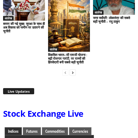
आलेख
सत्ता सर्वोपरि: लोकतंत्र की सबसे
आलेख
बड़ी चुनौती – रघु ठाकुर
बस्तर की नई सुबह: सुरक्षा के साथ ही
अब विकास को जमीन पर उतारने की
चुनौती
आलेख
विकसित भारत–जी रामजी योजना :
बढ़ी रोजगार गारंटी, पर राज्यों की
हिस्सेदारी बनी सबसे बड़ी चुनौती
Live Updates
Stock Exchange Live