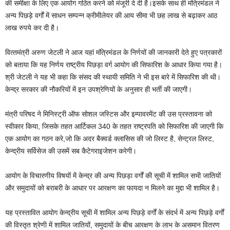
की समीक्षा के लिए एक आयोग गठित करने को मंजूरी दे दी है।इसके साथ ही मंत्रिमंडल ने
अन्‍य पिछड़े वर्गों में साधन सम्‍पन्‍न क्रीमीलेयर की आय सीमा भी छह लाख से बढ़ाकर आठ
लाख रुपये कर दी है।
वित्‍तमंत्री अरुण जेटली ने आज यहां मंत्रिमंडल के निर्णयों की जानकारी देते हुए पत्रकारों
को बताया कि यह निर्णय राष्‍ट्रीय पिछड़ा वर्ग आयोग की सिफारिश के आधार किया गया है।
श्री जेटली ने यह भी कहा कि संसद की स्‍थायी समिति ने भी इस बारे में सिफारिश की थी।
केन्‍द्र सरकार की नौकरियों में इन उपश्रेणियों के अनुसार ही भर्ती की जाएगी।
मंत्री परिषद ने मिनिस्‍ट्री ऑफ सोशल जस्टिस और इम्‍पावरमेंट की उस प्रस्‍तावना को
स्‍वीकार किया, जिसके तहत आर्टिकल 340 के तहत राष्‍ट्रपति को सिफारिश की जाएगी कि
एक आयोग का गठन करे,जो कि अदर बैक्‍वर्ड क्‍लासिस की जो लिस्‍ट है, सेन्‍ट्रल लिस्‍ट,
केन्‍द्रीय सर्विसेज की उसमें सब कैटेगराइजेशन करेगी।
आयोग के विचारणीय विषयों में केन्‍द्र की अन्‍य पिछड़ा वर्गों की सूची में शामिल सभी जाति‍यों
और समुदायों को बराबरी के आधार पर आरक्षण का फायदा न मिलने का मुद्दा भी शामिल है।
यह प्रस्‍तावित आयोग केन्‍द्रीय सूची में शामिल अन्‍य पिछड़े वर्गों के संदर्भ में अन्‍य पिछड़े वर्गों
की विस्‍तृत श्रेणी में शामिल जातियों, समुदायों के बीच आरक्षण के लाभ के असमान वितरण