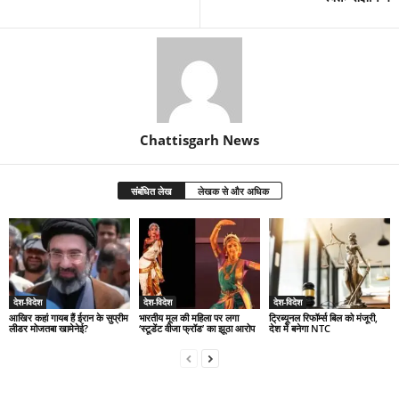
Chattisgarh News
संबंधित लेख
लेखक से और अधिक
देश-विदेश
देश-विदेश
देश-विदेश
आखिर कहां गायब हैं ईरान के सुप्रीम
भारतीय मूल की महिला पर लगा
ट्रिब्यूनल रिफॉर्म्स बिल को मंजूरी,
लीडर मोजतबा खामेनेई?
‘स्टूडेंट वीजा फ्रॉड’ का झूठा आरोप
देश में बनेगा NTC