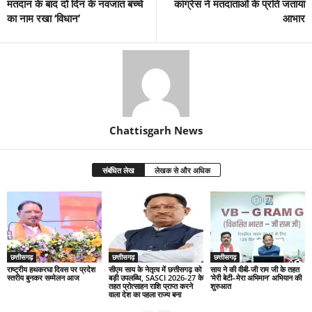
मतदान के बाद दो दिन के नवजात बच्चे
कांग्रेस ने मतदाताओं के प्रति जताया
का नाम रखा ‘विधान’
आभार
Chattisgarh News
संबंधित लेख
लेखक से और अधिक
छत्तीसगढ़
छत्तीसगढ़
छत्तीसगढ़
राष्ट्रीय हथकरघा दिवस पर प्रदेश
सीएम साय के नेतृत्व में छत्तीसगढ़ को
साय ने की वीबी-जी राम जी के तहत
स्तरीय बुनकर सम्मेलन आज
बड़ी उपलब्धि, SASCI 2026-27 के
‘मेरी बेटी–मेरा अभिमान’ अभियान की
तहत प्रोत्साहन राशि प्राप्त करने
शुरुआत
वाला देश का पहला राज्य बना