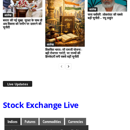
आलेख
सत्ता सर्वोपरि: लोकतंत्र की सबसे
आलेख
बड़ी चुनौती – रघु ठाकुर
बस्तर की नई सुबह: सुरक्षा के साथ ही
अब विकास को जमीन पर उतारने की
चुनौती
आलेख
विकसित भारत–जी रामजी योजना :
बढ़ी रोजगार गारंटी, पर राज्यों की
हिस्सेदारी बनी सबसे बड़ी चुनौती
Live Updates
Stock Exchange Live