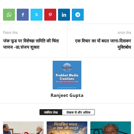
पिछला लेख
अगला लेख
जंक फूड पर विशेषज्ञ समिति की चिंता
एक विचार का यों बदल जाना-दिवाकर
जायज -डा.संजय शुक्ला
मुक्तिबोध
Ranjeet Gupta
संबंधित लेख
लेखक से और अधिक