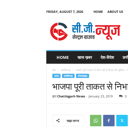
FRIDAY, AUGUST 7, 2026
HOME
ABOUT US
C
G
HOME
खास ख़बर
देश-विदेश
छत्
N
e
होम
छत्तीसगढ़
भाजपा पूरी ताकत से निभा रही है विपक्ष की भूमिका – 
w
राज्य
छत्तीसगढ़
मेनस्लाइड
s
भाजपा पूरी ताकत से निभा 
द्वारा
Chattisgarh News
-
January 23, 2019
0
साझा करना