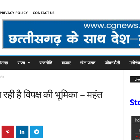
PRIVACY POLICY
CONTACT US
तीसगढ़
राज्य
राजनीति
बाजार
खेल जगत
जीवनशैली
मनोरं
महंत
Liv
रही है विपक्ष की भूमिका – महंत
St