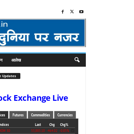
जन
आलेख
e Updates
ock Exchange Live