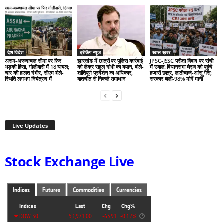
देश-विदेश
ब्रेकिंग न्यूज
खास ख़बर
असम-अरुणाचल सीमा पर फिर
झारखंड में छात्रों पर पुलिस कार्रवाई
JPSC-JSSC परीक्षा विवाद पर रांची
भड़की हिंसा, गोलीबारी में 18 घायल;
को लेकर राहुल गांधी का बयान, बोले-
में उबाल: विधानसभा घेराव को पहुंचे
चार की हालत गंभीर, सीएम बोले-
शांतिपूर्ण प्रदर्शन का अधिकार,
हजारों छात्र, लाठीचार्ज-आंसू गैस;
स्थिति लगभग नियंत्रण में
बातचीत से निकले समाधान
सरकार बोली-98% मांगें मानीं
Live Updates
Stock Exchange Live