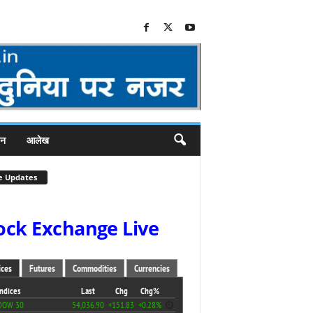
जन
आलेख
e Updates
ock Exchange Live