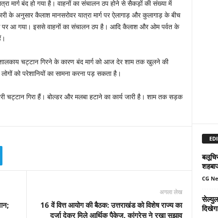
रा मार्ग बंद हो गया है। वाहनों का संचालन ठप होने से सैकड़ों की संख्या में
जानकारी के अनुसार कैलाश मानसरोवर यात्रा मार्ग पर ऐलागाड़ और कुलागाड़ के बीच
 पर आ गया। इससे वाहनों का संचालन ठप है। आदि कैलाश और ओम पर्वत के
ैं।
ालकाय चट्टान गिरने के कारण बंद मार्ग को आज देर शाम तक खुलने की
य लोगों को परेशानियों का सामना करना पड़ सकता है।
भारी चट्टान गिरा हैं। बोल्डर और मलबा हटाने का कार्य जारी है। शाम तक सड़क
EDI
बलूचिस
शहबा
CG N
अगला लेख
सेल्य
ान;
16 वें वित्त आयोग की बैठक: उत्तराखंड को विशेष राज्य का
दिखेग
दर्जा देकर मिले आर्थिक पैकेज, कांग्रेस ने रखा सुझाव