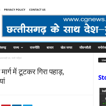
S
PRIVACY POLICY
CONTACT US
तीसगढ़
राज्य
राजनीति
बाजार
खेल जगत
जीवनशैली
मनोरं
 आवाजाही ठप, फंसी गाड़ियां
Liv
र्ग में टूटकर गिरा पहाड़,
St
ां