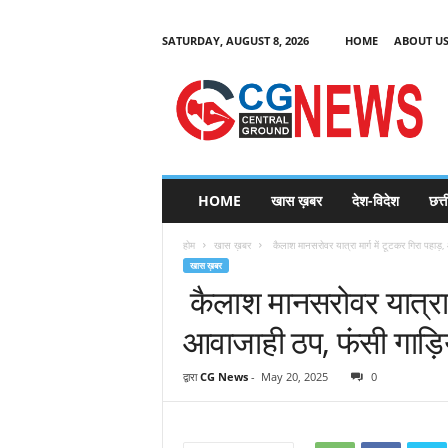
SATURDAY, AUGUST 8, 2026
HOME
ABOUT U
C
G
HOME
खास ख़बर
देश-विदेश
छत्
N
e
होम
खास ख़बर
कैलाश मानसरोवर यात्रा मार्ग में टूटकर गिरा पहाड़,
w
खास ख़बर
s
कैलाश मानसरोवर यात्रा मा
आवाजाही ठप, फंसी गाड़िय
द्वारा
CG News
-
May 20, 2025
0