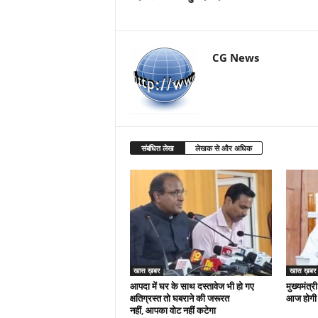
CG News
संबंधित लेख
लेखक से और अधिक
खास ख़बर
खास ख़बर
आपदा में घर के साथ दस्तावेज भी हो गए
मुख्यमंत्री
क्षतिग्रस्त तो घबराने की जरूरत
आज होगी 
नहीं, आपका वोट नहीं कटेगा