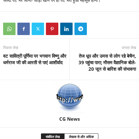
जल्दी पेट भर जाना- थोड़ा खाने पर ही पेट भरा हुआ महसूस होना।
पिछला लेख
अगला लेख
वट सावित्री पूर्णिमा पर भगवान विष्णु और
तेज धूप और उमस से लोग रहे बेचैन,
धर्मराज जी की आरती से पाएं आशीर्वाद
39 पहुंचा पारा; मौसम वैज्ञानिक बोले-
20 जून से बारिश की संभावना
CG News
संबंधित लेख
लेखक से और अधिक