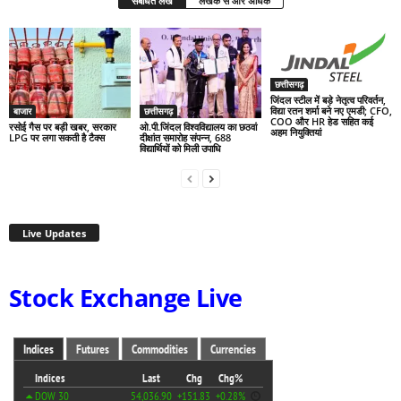
संबंधित लेख
लेखक से और अधिक
छत्तीसगढ़
जिंदल स्टील में बड़े नेतृत्व परिवर्तन,
विद्या रतन शर्मा बने नए एमडी; CFO,
बाजार
छत्तीसगढ़
COO और HR हेड सहित कई
रसोई गैस पर बड़ी खबर, सरकार
ओ.पी.जिंदल विश्वविद्यालय का छठवां
अहम नियुक्तियां
LPG पर लगा सकती है टैक्स
दीक्षांत समारोह संपन्न, 688
विद्यार्थियों को मिली उपाधि
Live Updates
Stock Exchange Live