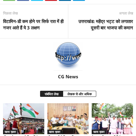
पिछला लेख
अगला लेख
विटामिन-डी कम होने पर सिर्फ रात में ही
उत्तराखंड: महेंद्र भट्ट को लगातार
नजर आते हैं ये 3 लक्षण
दूसरी बार भाजपा की कमान
CG News
संबंधित लेख
लेखक से और अधिक
खास ख़बर
खास ख़बर
खास ख़बर