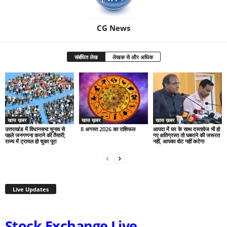
CG News
संबंधित लेख
लेखक से और अधिक
खास ख़बर
खास ख़बर
खास ख़बर
उत्तराखंड में विधानसभा चुनाव से
8 अगस्त 2026 का राशिफल
आपदा में घर के साथ दस्तावेज भी हो
पहले जनगणना कराने की तैयारी;
गए क्षतिग्रस्त तो घबराने की जरूरत
राज्य में ट्रायल हो चुका पूरा
नहीं, आपका वोट नहीं कटेगा
Live Updates
Stock Exchange Live