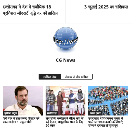
छत्तीसगढ़ ने देश में सर्वाधिक 18
3 जुलाई 2025 का राशिफल
प्रतिशत जीएसटी वृद्धि दर की हासिल
CG News
संबंधित लेख
लेखक से और अधिक
ब्रेकिंग न्यूज
छत्तीसगढ़
खास ख़बर
‘हमें प्यार से इस करप्ट सिस्टम को
सेन शक्ति सम्मेलन में सीएम साय के
उत्तराखंड में विधानसभा चुनाव से
बदलना होगा’ : राहुल गांधी
बड़े ऐलान, सामुदायिक भवन के लिए
पहले जनगणना कराने की तैयारी;
50 लाख
राज्य में ट्रायल हो चुका पूरा