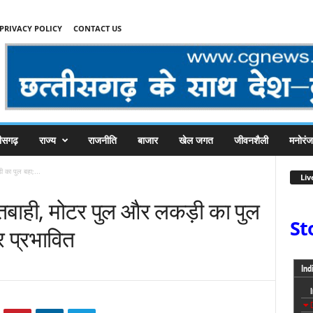
PRIVACY POLICY
CONTACT US
तीसगढ़
राज्य
राजनीति
बाजार
खेल जगत
जीवनशैली
मनोरं
 का पुल बहा;...
Liv
तबाही, मोटर पुल और लकड़ी का पुल
St
 प्रभावित