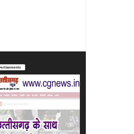
ertisements