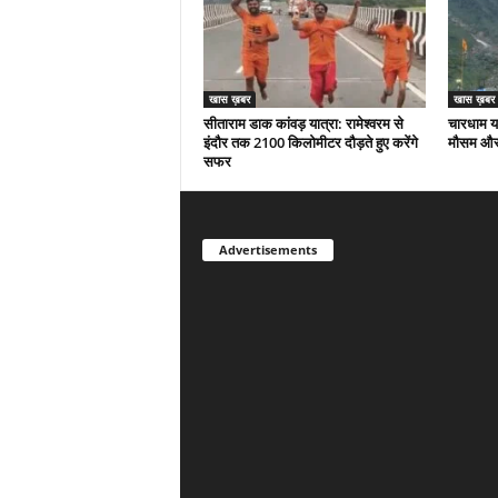
खास ख़बर
खास ख़बर
सीताराम डाक कांवड़ यात्रा: रामेश्वरम से
चारधाम या
इंदौर तक 2100 किलोमीटर दौड़ते हुए करेंगे
मौसम और 
सफर
Advertisements