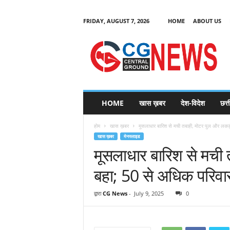
FRIDAY, AUGUST 7, 2026
HOME
ABOUT US
C
G
HOME
खास ख़बर
देश-विदेश
छत्
N
e
होम
खास ख़बर
मूसलाधार बारिश से मची तबाही, मोटर पुल और लकड़ी
w
खास ख़बर
मेनस्लाइड
s
मूसलाधार बारिश से मची 
बहा; 50 से अधिक परिवार
द्वारा
CG News
-
July 9, 2025
0