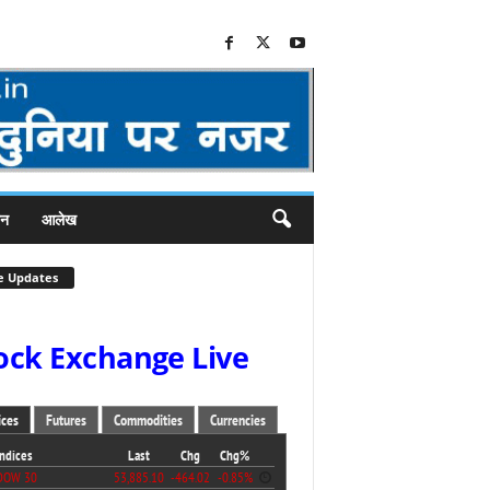
जन
आलेख
e Updates
ock Exchange Live