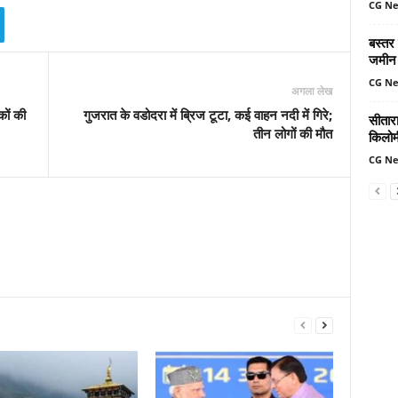
CG N
बस्तर
जमीन 
CG N
अगला लेख
ों की
गुजरात के वडोदरा में ब्रिज टूटा, कई वाहन नदी में गिरे;
सीतार
तीन लोगों की मौत
किलोमी
CG N