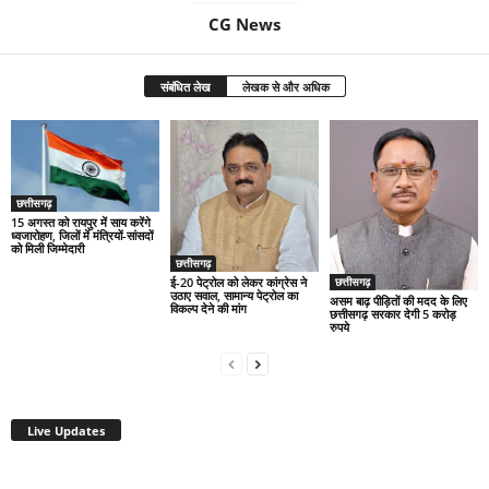
CG News
संबंधित लेख
लेखक से और अधिक
छत्तीसगढ़
15 अगस्त को रायपुर में साय करेंगे
ध्वजारोहण, जिलों में मंत्रियों-सांसदों
को मिली जिम्मेदारी
छत्तीसगढ़
ई-20 पेट्रोल को लेकर कांग्रेस ने
छत्तीसगढ़
उठाए सवाल, सामान्य पेट्रोल का
असम बाढ़ पीड़ितों की मदद के लिए
विकल्प देने की मांग
छत्तीसगढ़ सरकार देगी 5 करोड़
रुपये
Live Updates