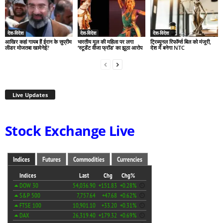
देश-विदेश
देश-विदेश
देश-विदेश
आखिर कहां गायब हैं ईरान के सुप्रीम
भारतीय मूल की महिला पर लगा
ट्रिब्यूनल रिफॉर्म्स बिल को मंजूरी,
लीडर मोजतबा खामेनेई?
‘स्टूडेंट वीजा फ्रॉड’ का झूठा आरोप
देश में बनेगा NTC
Live Updates
Stock Exchange Live