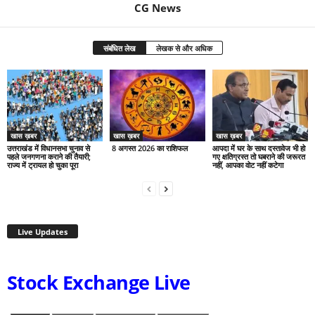
CG News
संबंधित लेख
लेखक से और अधिक
खास ख़बर
खास ख़बर
खास ख़बर
उत्तराखंड में विधानसभा चुनाव से
8 अगस्त 2026 का राशिफल
आपदा में घर के साथ दस्तावेज भी हो
पहले जनगणना कराने की तैयारी;
गए क्षतिग्रस्त तो घबराने की जरूरत
राज्य में ट्रायल हो चुका पूरा
नहीं, आपका वोट नहीं कटेगा
Live Updates
Stock Exchange Live