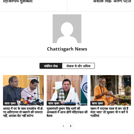
त्रिकोणीय मुकाबला
अशोक सिंह- अरुण पटेल
Chattisgarh News
संबंधित लेख
लेखक से और अधिक
खास ख़बर
खास ख़बर
खास ख़बर
आपदा में घर के साथ दस्तावेज भी हो
मुख्यमंत्री पुष्कर सिंह धामी की
सावन में रुद्राक्ष माला से कर रहे हैं
गए क्षतिग्रस्त तो घबराने की जरूरत
अध्यक्षता में आज होगी मंत्रिमंडल की
मंत्र जाप? तो भूलकर भी न करें ये
नहीं, आपका वोट नहीं कटेगा
बैठक
गलतियां