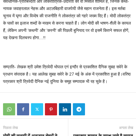
संवैधानिक-प्रतिबध्दता और लोकतांत्रिक-उदारता की वो मिसालें शामिल हैं, जिनके कथा-
नायक जवाहरलाल नेहरू और अटलबिहारी वाजपेयी जैसे महान राजनेता हैं। इस मर्तबा
चुनाव में घृणा और विव्देष की राजनीति ने लोकतंत्र को गहरे जख्म दिए हैं। मोदी लोकतंत्र
के घावों का इलाज शब्दों के मरहम से करना चाहते हैं। लोग मोदी की भाषण-शैली के कायल
हैं, लेकिन अपनी ’कथनी’ और ’करनी’ की पिछली बुनियाद पर वो इसमें कितने सफल होगें,
यह देखना दिलचस्प होगा…!!
सम्प्रति- लेखक श्री उमेश त्रिवेदी भोपाल एनं इन्दौर से प्रकाशित दैनिक सुबह सवेरे के
प्रधान संपादक है। यह आलेख सुबह सवेरे के 27 मई के अंक में प्रकाशित हुआ है।वरिष्ठ
पत्रकार श्री त्रिवेदी दैनिक नई दुनिया के समूह सम्पादक भी रह चुके है।
पिछला लेख
अगला लेख
मोदी की सुनामी में अनजान चेहरों ने
पत्रकार शासन के समक्ष लाते है समाज