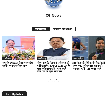
CG News
संबंधित लेख
लेखक से और अधिक
छत्तीसगढ़
छत्तीसगढ़
उत्तर प्रदेश
राष्ट्रीय हथकरघा दिवस पर प्रदेश
सीएम साय के नेतृत्व में छत्तीसगढ़ को
कॉमनवेल्थ खेलों में गुलवीर सिंह ने की
स्तरीय बुनकर सम्मेलन आज
बड़ी उपलब्धि, SASCI 2026-27 के
‘पदक वर्षा’, यूपी सरकार अब करेगी
तहत प्रोत्साहन राशि प्राप्त करने
‘धन वर्षा’, देगी 1.25 करोड़ रुपये
वाला देश का पहला राज्य बना
Live Updates