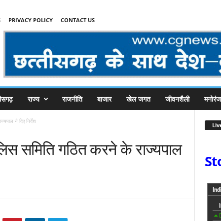
S
PRIVACY POLICY
CONTACT US
तीसगढ़
राज्य
राजनीति
बाजार
खेल जगत
जीवनशैली
मनोरं
ाज्यपाल ने दिए निर्देश
Liv
ी-पुलिस समिति गठित करने के राज्यपाल
St