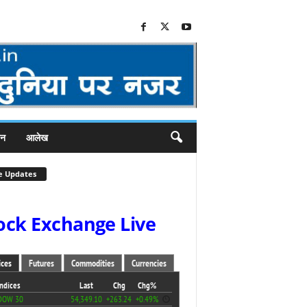
जन
आलेख
e Updates
ock Exchange Live