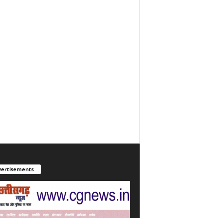
ertisements