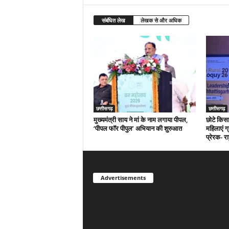
संबंधित लेख
लेखक से और अधिक
छत्तीसगढ़
छत्तीसगढ़
मुख्यमंत्री साय ने मां के नाम लगाया पीपल,
छोटे किसा
‘पीपल फॉर पीपुल’ अभियान की शुरुआत
महिलाएं ग
प्रेरक- र
Advertisements