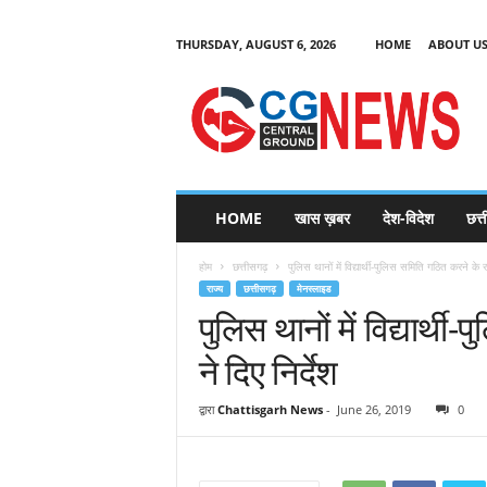
THURSDAY, AUGUST 6, 2026
HOME
ABOUT U
C
G
HOME
खास ख़बर
देश-विदेश
छत्
N
e
होम
छत्तीसगढ़
पुलिस थानों में विद्यार्थी-पुलिस समिति गठित करने के र
w
राज्य
छत्तीसगढ़
मेनस्लाइड
s
पुलिस थानों में विद्यार्थ
ने दिए निर्देश
द्वारा
Chattisgarh News
-
June 26, 2019
0