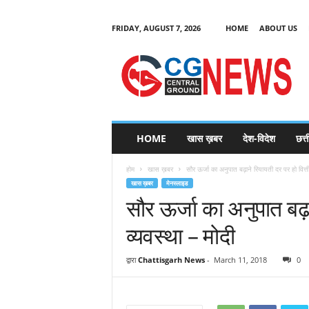
FRIDAY, AUGUST 7, 2026
HOME
ABOUT US
C
G
HOME
खास ख़बर
देश-विदेश
छत्
N
e
होम
खास ख़बर
सौर ऊर्जा का अनुपात बढ़ाने रियायती दर पर हो वित्ती
w
खास ख़बर
मेनस्लाइड
s
सौर ऊर्जा का अनुपात बढ़ा
व्यवस्था – मोदी
द्वारा
Chattisgarh News
-
March 11, 2018
0