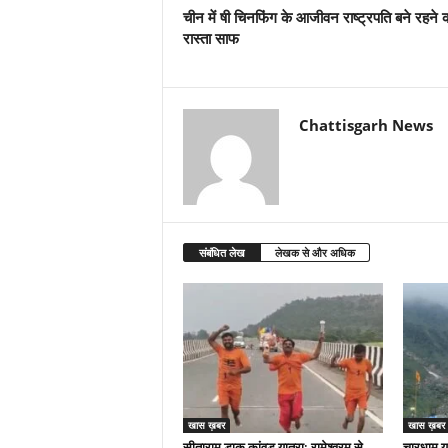
चीन में षी चिनफिंग के आजीवन राष्ट्रपति बने रहने 
रास्ता साफ
Chattisgarh News
संबंधित लेख
लेखक से और अधिक
खास ख़बर
खास ख़बर
सीताराम डाक कांवड़ यात्रा: रामेश्वरम से
चारधाम या