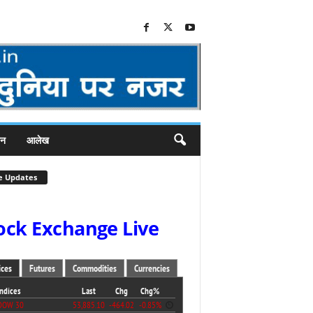
जन
आलेख
e Updates
ock Exchange Live