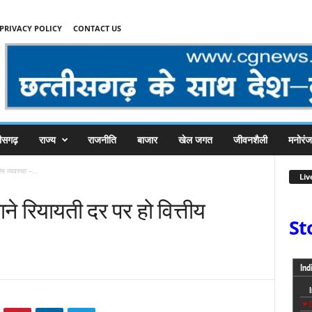
PRIVACY POLICY
CONTACT US
तीसगढ़
राज्य
राजनीति
बाजार
खेल जगत
जीवनशैली
मनोरं
य व्यवस्था –...
Liv
ने रियायती दर पर हो वित्तीय
St