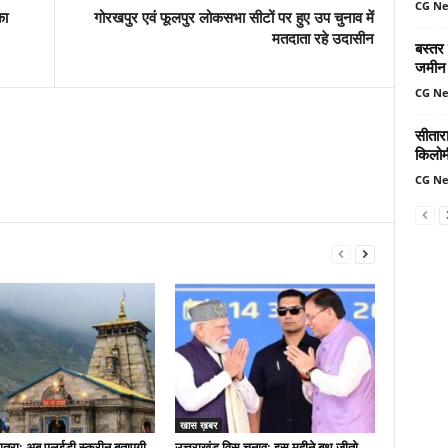
CG N
का
गोरखपुर एवं फूलपुर लोकसभा सीटों पर हुए उप चुनाव में
मतदाता रहे उदासीन
बस्तर
जमीन 
CG N
सीतार
किलोमी
CG N
खास ख़बर
त्रा: अब एलईडी स्क्रीन बताएगी
उत्तराखंड विस चुनाव: इस महीने बूथ जीतो