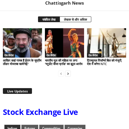
Chattisgarh News
संबंधित लेख
लेखक से और अधिक
देश-विदेश
देश-विदेश
देश-विदेश
आखिर कहां गायब हैं ईरान के सुप्रीम
भारतीय मूल की महिला पर लगा
ट्रिब्यूनल रिफॉर्म्स बिल को मंजूरी,
लीडर मोजतबा खामेनेई?
‘स्टूडेंट वीजा फ्रॉड’ का झूठा आरोप
देश में बनेगा NTC
Live Updates
Stock Exchange Live