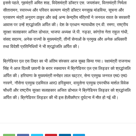
इससे पहले, गृहमंत्री अमित शाह, विदेशमंत्री डॉक्‍टर एस. जयशंकर, वित्‍तमंत्री निर्मला
सीतारामन, स्‍वास्‍थ्‍य और परिवार कल्‍याण मंत्री डॉक्‍टर मनसुख मांडविया, सूचना और
प्रसारण मंत्री अनुराग ठाकुर और कई अन्‍य केन्‍द्रीय मंत्रियों ने जनरल रावत के सरकारी
आवास पर उन्‍हें श्रद्धांजलि अर्पित की। देश के प्रधान न्‍यायाधीश एन.वी. रमणा, राष्‍ट्रीय
सुरक्षा सलाहकार अजित डोभाल, भाजपा अध्‍यक्ष जे.पी. नड्डा, कांग्रेस नेता राहुल गांधी,
संसद सदस्‍य, अनेक राज्‍यों के मुख्‍यमंत्री, तीनों सेनाओं के प्रमुख और अनेक अधिकारी
तथा विदेशी प्रतिनिधियों ने भी श्रद्धांजलि अर्पित की।
ब्रिगेडियर एल एस लिद्दर का भी अंतिम संस्‍कार आज सुबह किया गया। रक्षामंत्री राजनाथ
सिंह ने आज दिल्‍ली छावनी के बरार स्‍कवायर में ब्रिगेडियर एल एस लिड्डर को श्रद्धांजलि
अर्पित की। हरियाणा के मुख्‍यमंत्री मनोहर लाल खट्टर, सेना प्रमुख जनरल एम0 एम0
नरवणे, नौसेना प्रमुख एडमिरल आर0 हरिकुमार, वायुसेना प्रमुख एयरचीफ मार्शल विवेक
चौधरी और राष्‍ट्रीय सुरक्षा सलाहकार अजित डोभाल ने ब्रिगेडियर लिड्डर को श्रद्धांजलि
अर्पित की। ब्रिगेडियर लिड्डर की भी इस हैलीकॉप्‍टर दुर्घटना में मौत हो गई थी।