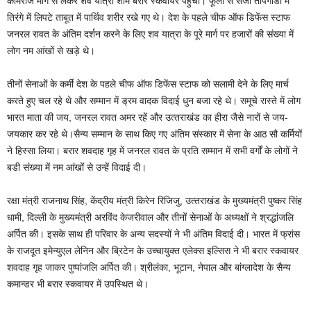
कामराज मार्ग से लेकर शव यात्रा शाम बरार स्‍कवायर पहुंची। फूलों से सजी तोपगाडी में
तिरंगे में लिपटे ताबूत में पार्थिव शरीर रखे गए थे। देश के पहले चीफ ऑफ डिफेंस स्‍टाफ
जनरल रावत के अंतिम दर्शन करने के लिए शव यात्रा के पूरे मार्ग पर हजारों की संख्‍या में
लोग नम आंखों से खड़े थे।
तीनों सेनाओं के कर्मी देश के पहले चीफ ऑफ डिफेंस स्‍टाफ को सलामी देने के लिए मार्च
करते हुए चल रहे थे और सम्‍मान में ड्रम वादक विदाई धुन बजा रहे थे। समूचे रास्‍ते में लोग
भारत माता की जय, जनरल रावत अमर रहें और उत्‍तराखंड का हीरा जैसे नारों से जय-
जयकार कर रहे थे।सैन्‍य सम्‍मान के साथ किए गए अंतिम संस्‍कार में सेना के आठ सौ कर्मियों
ने हिस्‍सा लिया। बरार शवदाह गृह में जनरल रावत के प्रति सम्‍मान में सभी वर्गों के लोगों ने
बडी संख्‍या में नम आंखों से उन्‍हें विदाई दी।
रक्षा मंत्री राजनाथ सिंह, केंद्रीय मंत्री किरेन रिजिजु, उत्‍तराखंड के मुख्‍यमंत्री पुष्‍कर सिंह
धामी, दिल्‍ली के मुख्‍यमंत्री अरविंद केजरीवाल और तीनों सेनाओं के अध्‍यक्षों ने श्रद्धांजलि
अर्पित की। इसके साथ ही परिवार के अन्‍य सदस्‍यों ने भी अंतिम विदाई दी। भारत में फ्रांस
के राजदूत इमेन्‍युएल लेनिन और ब्रिटेन के उच्‍चायुक्‍त एलेक्‍स इल्सिस ने भी बरार स्‍कवायर
शवदाह गृह जाकर पुष्‍पांजलि अर्पित की। श्रीलंका, भूटान, नेपाल और बांग्‍लादेश के सैन्‍य
कमान्‍डर भी बरार स्‍कवायर में उपस्थित थे।