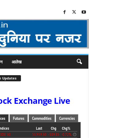
जन
आलेख
e Updates
ock Exchange Live