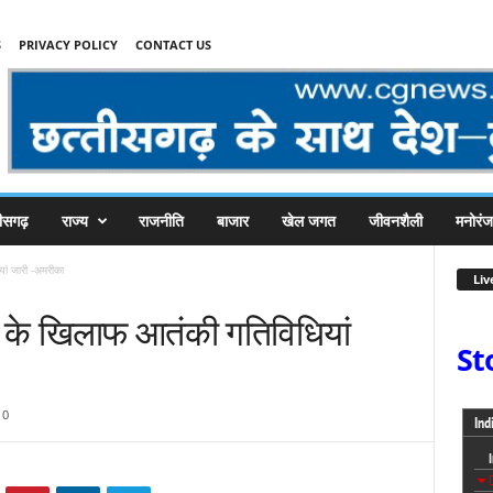
S
PRIVACY POLICY
CONTACT US
तीसगढ़
राज्य
राजनीति
बाजार
खेल जगत
जीवनशैली
मनोरं
ां जारी -अमरीका
Liv
त के खिलाफ आतंकी गतिविधियां
St
0