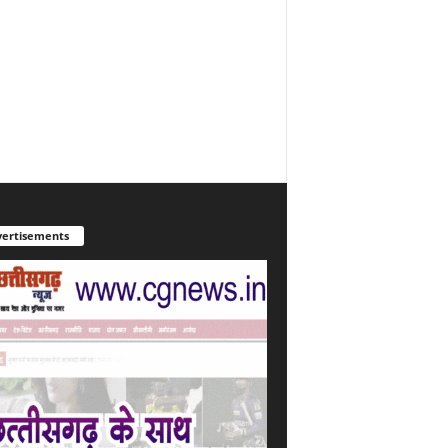
ertisements