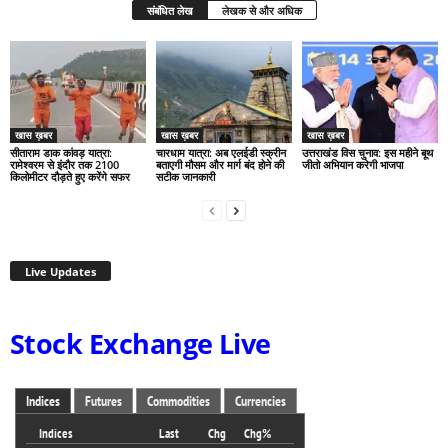
संबंधित लेख
लेखक से और अधिक
खास ख़बर
खास ख़बर
खास ख़बर
सीताराम डाक कांवड़ यात्रा:
चारधाम यात्रा: अब एलईडी स्क्रीन
उत्तराखंड विस चुनाव: इस महीने बूथ
रामेश्वरम से इंदौर तक 2100
बताएगी मौसम और मार्ग बंद होने की
जीतो अभियान करेगी भाजपा
किलोमीटर दौड़ते हुए करेंगे सफर
सटीक जानकारी
Live Updates
Stock Exchange Live