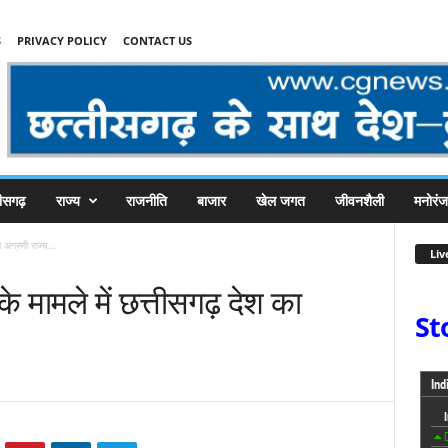
S
PRIVACY POLICY
CONTACT US
तीसगढ़
राज्य
राजनीति
बाजार
खेल जगत
जीवनशैली
मनोरं
ा अग्रणी राज्य...
Liv
के मामले में छत्तीसगढ़ देश का
St