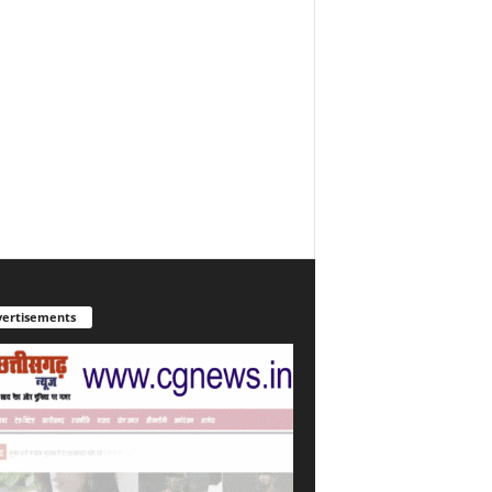
ertisements