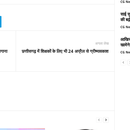
CG N
साई सु
की बढ़
CG N
आखिर 
अगला लेख
खामेन
लगाना
छत्तीसगढ़ में शिक्षकों के लिए भी 24 अप्रैल से ग्रीष्मावकाश
CG N