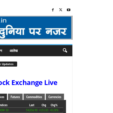
जन
आलेख
e Updates
ock Exchange Live