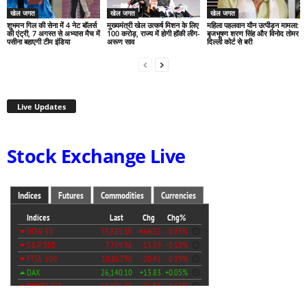
खेल जगत
खेल जगत
खेल जगत
शुभमन गिल की सेना में 4 नेट बॉलर्स
मुख्यमंत्री खेल उत्कर्ष मिशन के लिए
महिला पहलवान यौन उत्पीड़न मामला:
की एंट्री, 7 अगस्त से अभ्यास मैच में
100 करोड़, राज्य में होगी हॉकी लीग-
बृजभूषण शरण सिंह और विनोद तोमर
पसीना बहाएगी टीम इंडिया
अरूण साव
दिल्ली कोर्ट से बरी
Live Updates
Stock Exchange Live