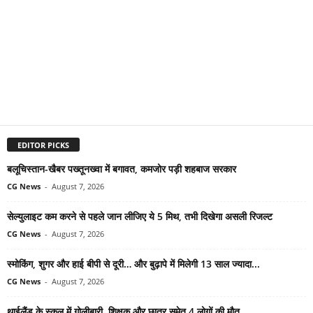
EDITOR PICKS
बलूचिस्तान-खैबर पख्तूनख्वा में बगावत, कमजोर पड़ी शहबाज सरकार
CG News
-
August 7, 2026
सेल्युलाइट कम करने से पहले जान लीजिए ये 5 मिथ, तभी दिखेगा असली रिजल्ट
CG News
-
August 7, 2026
स्मोकिंग, शुगर और हाई बीपी से दूरी… और बुढ़ापे में मिलेगी 13 साल ज्यादा...
CG News
-
August 7, 2026
थाईलैंड के स्कूल में गोलीबारी, शिक्षक और छात्र समेत 4 लोगों की मौत