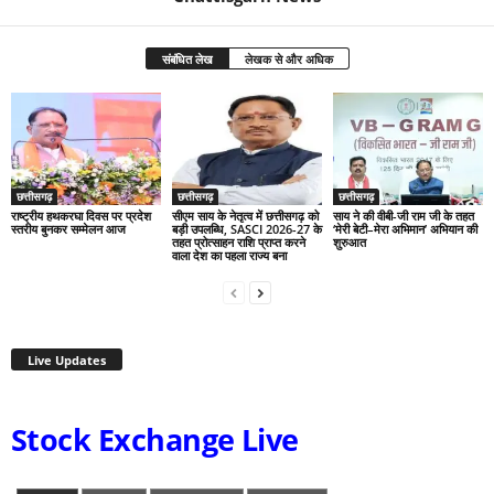
संबंधित लेख
लेखक से और अधिक
छत्तीसगढ़
छत्तीसगढ़
छत्तीसगढ़
राष्ट्रीय हथकरघा दिवस पर प्रदेश
सीएम साय के नेतृत्व में छत्तीसगढ़ को
साय ने की वीबी-जी राम जी के तहत
स्तरीय बुनकर सम्मेलन आज
बड़ी उपलब्धि, SASCI 2026-27 के
‘मेरी बेटी–मेरा अभिमान’ अभियान की
तहत प्रोत्साहन राशि प्राप्त करने
शुरुआत
वाला देश का पहला राज्य बना
Live Updates
Stock Exchange Live