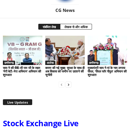
CG News
संबंधित लेख
लेखक से और अधिक
छत्तीसगढ़
आलेख
छत्तीसगढ़
साय ने की वीबी-जी राम जी के तहत
बस्तर की नई सुबह: सुरक्षा के साथ ही
मुख्यमंत्री साय ने मां के नाम लगाया
‘मेरी बेटी–मेरा अभिमान’ अभियान की
अब विकास को जमीन पर उतारने की
पीपल, ‘पीपल फॉर पीपुल’ अभियान की
शुरुआत
चुनौती
शुरुआत
Live Updates
Stock Exchange Live