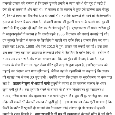
कंकाली तालाब की मान्यता है कि इसमें डुबकी लगाने से त्वचा संबंधी रोग दूर हो जाते हैं।
ऐसा हो भी सकता है और नहीं भी। हो सकता है कि तालाब में कुछ ऐसे खनिज तत्व मौजूद
हों, जिनसे त्वचा की बीमारियां ठीक हो जाती हों। हालांकि डाक्टरों की मानें तो चिकित्सकीय
इलाज ही बेहतर विकल्प होता है। कंकाली तालाब की पुरानी मान्यता के चलते यहां डुबकी
लगाने के लिए प्रदेश ही नहीं, देश भर से लोग पहुंचते हैं। ब्राह्मणपारा की पार्षद सरिता दुबे
के अनुसारपूर्वजों ने बताया है कि सबसे पहले 1965 में तालाब की सफाई करवाई गई थी।
तब मुहल्ले के लोगों ने पत्थर के शिवलिंग के पहली बार दर्शन किए। तालाब फिर भर गया।
इसके बाद 1975, 1999 और फिर 2013 में पुन: तालाब की सफाई की गई। इस तरह
अब तक मात्र चार बार आसपास के हजारों लोगों ने शिवलिंग के दर्शन किए थे। वर्तमान में
तालाब लबालब भरा है और शंकर भगवान का मंदिर का गुंबद ही दिखाई दे रहा है। इस
तालाब के बीच में बना 20 फुट ऊंचा मंदिर पूरी तरह से डूबा रहता है, इसलिए तालाब की
गहराई का अंदाजा लगा पाना मुश्किल है, लेकिन वहां के रहवासियों का कहना है कि तालाब
की गहराई कम से कम 30 फुट होगी। उन्होंने बताया कि तालाब के सुंदरीकरण का काम चल
रहा है।
तालाब में सुरंग से आता है पानी
बुजुर्गाें ने बताया है कि कंकाली तालाब के भीतर
सुरंग बनी हुई है। इस सुरंग के रास्ते से तालाब से दो-तीन किलोमीटर दूर महाराजबंध
तालाब, नरैया तालाब और बूढ़ातालाब तक पानी पहुंचता है। कुछ ही दूर प्रसिद्ध महामाया
मंदिर की बावली भी कंकाली तालाब से जुड़ी हुई है। इस तालाब को लेकर ऐसी मान्यता है कि
किसी के शरीर में खुजली हो या चर्म रोग के कारण कोई परेशान हो तो तालाब में डुबकी
लगाने से राहत मिलती है।
नागा साधुओं ने की मठ की स्थापना
मां कंकाली मंदिर में कई पीढ़ी