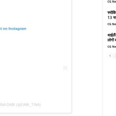
CG N
स्मोकि
13 सा
CG N
st on Instagram
थाईलैं
लोगों 
CG N
INA DABI (@DABI_TINA)