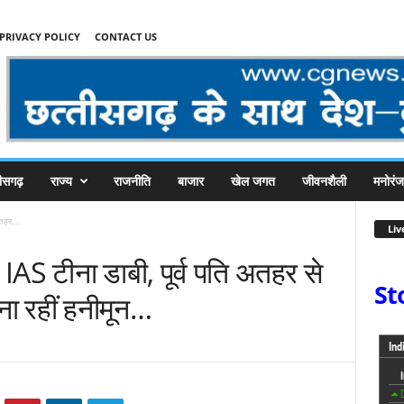
PRIVACY POLICY
CONTACT US
तीसगढ़
राज्य
राजनीति
बाजार
खेल जगत
जीवनशैली
मनोरं
अतहर...
Liv
ै IAS टीना डाबी, पूर्व पति अतहर से
St
ना रहीं हनीमून…