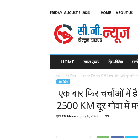
FRIDAY, AUGUST 7, 2026
HOME
ABOUT US
C
G
HOME
खास ख़बर
देश-विदेश
छत्
N
e
होम
देश-विदेश
एक बार फिर चर्चाओं में है IAS टीना डाबी, पूर्व पति 
w
देश-विदेश
s
एक बार फिर चर्चाओं में ह
2500 KM दूर गोवा में म
द्वारा
CG News
-
July 6, 2022
0