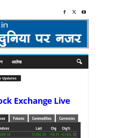
जन
आलेख
e Updates
ock Exchange Live