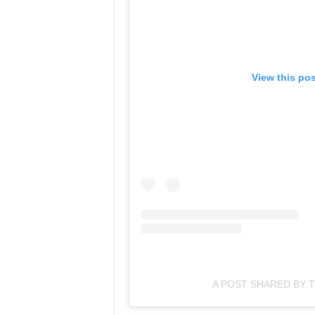
View this po
A POST SHARED BY T