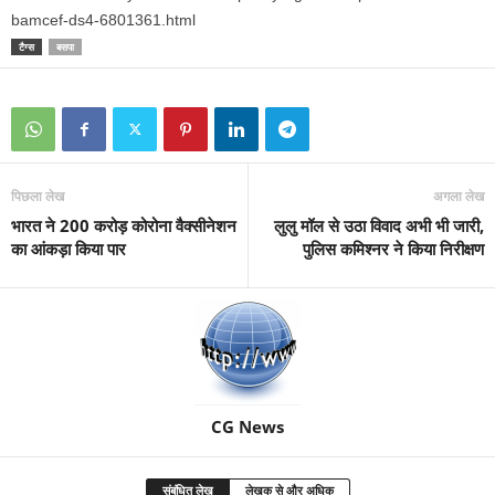
bamcef-ds4-6801361.html
टैग्स
बसपा
पिछला लेख
अगला लेख
भारत ने 200 करोड़ कोरोना वैक्सीनेशन
लुलु मॉल से उठा विवाद अभी भी जारी,
का आंकड़ा किया पार
पुलिस कमिश्नर ने किया निरीक्षण
CG News
संबंधित लेख
लेखक से और अधिक