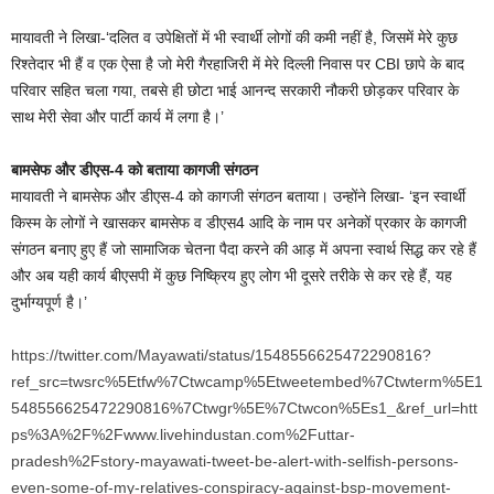
मायावती ने लिखा-‘दलित व उपेक्षितों में भी स्वार्थी लोगों की कमी नहीं है, जिसमें मेरे कुछ
रिश्तेदार भी हैं व एक ऐसा है जो मेरी गैरहाजिरी में मेरे दिल्ली निवास पर CBI छापे के बाद
परिवार सहित चला गया, तबसे ही छोटा भाई आनन्द सरकारी नौकरी छोड़कर परिवार के
साथ मेरी सेवा और पार्टी कार्य में लगा है।’
बामसेफ और डीएस-4 को बताया कागजी संगठन
मायावती ने बामसेफ और डीएस-4 को कागजी संगठन बताया। उन्‍होंने लिखा- ‘इन स्वार्थी
किस्म के लोगों ने खासकर बामसेफ व डीएस4 आदि के नाम पर अनेकों प्रकार के कागजी
संगठन बनाए हुए हैं जो सामाजिक चेतना पैदा करने की आड़ में अपना स्वार्थ सिद्ध कर रहे हैं
और अब यही कार्य बीएसपी में कुछ निष्क्रिय हुए लोग भी दूसरे तरीके से कर रहे हैं, यह
दुर्भाग्यपूर्ण है।’
https://twitter.com/Mayawati/status/1548556625472290816?
ref_src=twsrc%5Etfw%7Ctwcamp%5Etweetembed%7Ctwterm%5E1
548556625472290816%7Ctwgr%5E%7Ctwcon%5Es1_&ref_url=htt
ps%3A%2F%2Fwww.livehindustan.com%2Futtar-
pradesh%2Fstory-mayawati-tweet-be-alert-with-selfish-persons-
even-some-of-my-relatives-conspiracy-against-bsp-movement-