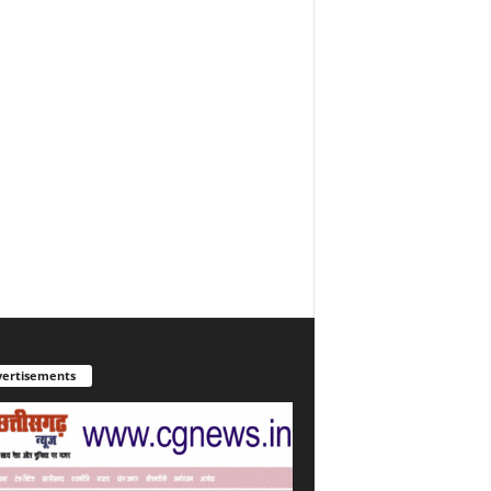
ertisements