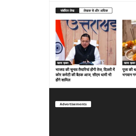
संबंधित लेख
लेखक से और अधिक
खास ख़बर
खास ख़बर
भाजपा की चुनाव तैयारियां होंगी तेज, दिल्ली में
पूजा की था
कोर कमेटी की बैठक आज, सीएम धामी भी
भगवान गणे
होंगे शामिल
Advertisements