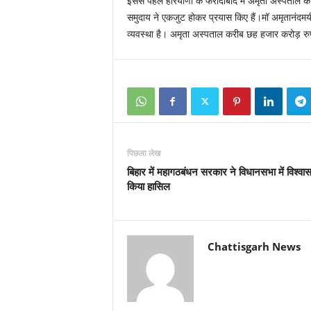
इससे पहले हरियाणा के फरीदाबाद में अमृता अस्‍पताल
का
समुदाय ने एकजुट होकर प्रयास किए हैं।मॉ अमृतानंदमयी 
व्‍यवस्‍था है। अमृता अस्‍पताल करीब छह हजार करोड़ र
पिछला लेख
बिहार में महागठबंधन सरकार ने विधानसभा में विश्वा
किया हासिल
Chattisgarh News