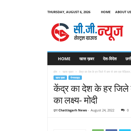
THURSDAY, AUGUST 6, 2026
HOME
ABOUT U
C
G
HOME
खास ख़बर
देश-विदेश
छत्
N
e
होम
खास ख़बर
केंद्र का देश के हर जिले में कम से कम एक मेडिकल.
w
खास ख़बर
मेनस्लाइड
s
केंद्र का देश के हर जि
का लक्ष्य- मोदी
द्वारा
Chattisgarh News
-
August 24, 2022
0