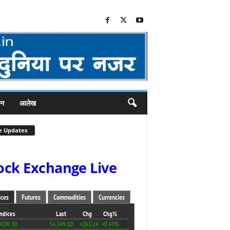
जन
आलेख
e Updates
ock Exchange Live