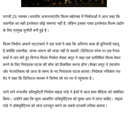
पणजी 25 नवम्बर।भारतीय अन्तरराष्ट्रीय फिल्म महोत्सव में निर्माताओं ने आज कहा कि
तकनीक का सही इस्तेमाल कोई समस्या नहीं है, लेकिन इसका गलत इस्तेमाल फिल्म उद्योग
के लिए प्रमुख चुनौती बनी हुई है।
फिल्म निर्माता अमर्त्य भट्टाचार्य ने एक चर्चा में कहा कि अभिनय कला ही बुनियादी पहलू
है,क्योंकि तकनीक, मानव भावना की जगह नहीं ले सकती।डि‍जि‍टल स्‍पेस पर एक पैनल
चर्चा में भाग लेते हुए दि‍ग्गज फिल्‍म निर्माता शेखर कपूर ने कहा एक प्रतिष्‍ठित फिल्‍म मेकर
बनने के लिए नियंत्रक घटक की सोच को विकसित करना होगा।शेखर कपूर ने एमाजोन
और नेटफल्किस को आज के समय के नए नियंत्रक घटक बताया।निदेशक नचिकेत पंथ
वेद ने कहा कि डिजिटल माध्‍यम ने सिनेमा को घर-घर में पहुंचाया है।
जाने माने वन्‍यजीव डॉक्‍यूमेंट्री निर्माता माइक पांडे ने ईफी में आज शाम मीडिया को संबोधित
किया। उन्‍होंने कहा कि मूल्‍य आ‍धारित डॉक्‍यूमेंट्रिस को मुख्‍य धारा में लाना चाहिए। माइक
पांडे ने डॉक्‍यूमेंट्रिस को सत्‍य प्रस्‍तुत करने का सबसे प्रभावी तरीका बताया।