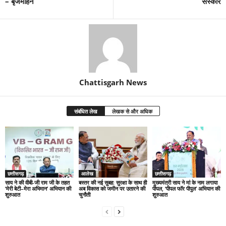
– बृजमोहन
संस्कार
Chattisgarh News
संबंधित लेख
लेखक से और अधिक
छत्तीसगढ़
आलेख
छत्तीसगढ़
साय ने की वीबी-जी राम जी के तहत
बस्तर की नई सुबह: सुरक्षा के साथ ही
मुख्यमंत्री साय ने मां के नाम लगाया
‘मेरी बेटी–मेरा अभिमान’ अभियान की
अब विकास को जमीन पर उतारने की
पीपल, ‘पीपल फॉर पीपुल’ अभियान की
शुरुआत
चुनौती
शुरुआत