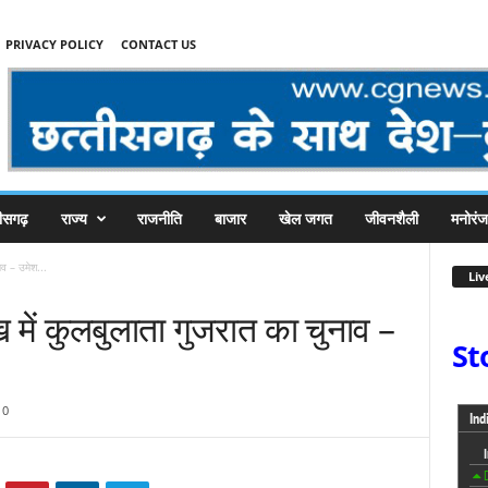
PRIVACY POLICY
CONTACT US
तीसगढ़
राज्य
राजनीति
बाजार
खेल जगत
जीवनशैली
मनोरं
ाव – उमेश...
Liv
 में कुलबुलाता गुजरात का चुनाव –
St
0