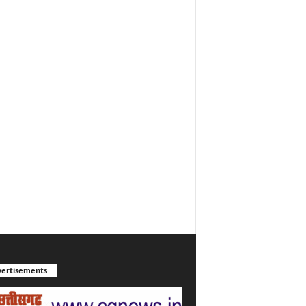
ertisements