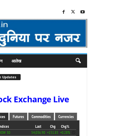
जन
आलेख
e Updates
ock Exchange Live