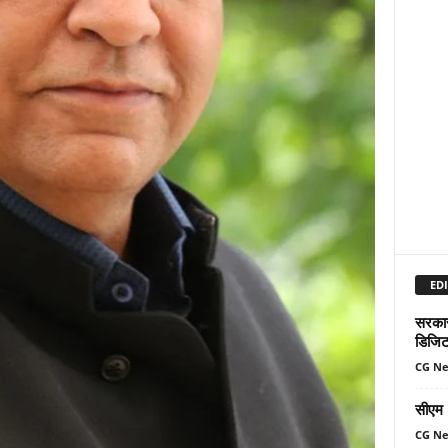
EDI
सरकार 
डिजिट
CG N
सीएम म
CG N