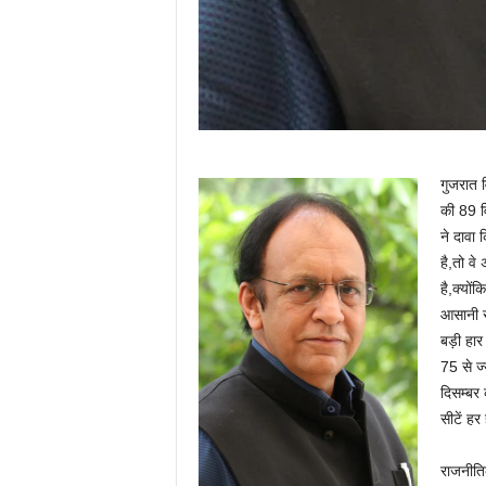
गुजरात व
की 89 वि
ने दावा
है,तो वे
है,क्योंक
आसानी से
बड़ी हार
75 से ज्
दिसम्बर 
सीटें हर
राजनीतिक