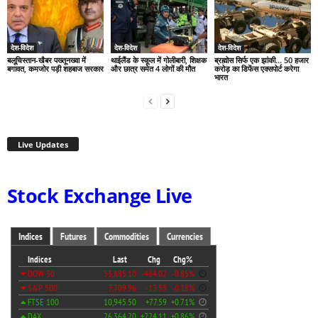
देश-विदेश
देश-विदेश
देश-विदेश
बलूचिस्तान-खैबर पख्तूनख्वा में
थाईलैंड के स्कूल में गोलीबारी, शिक्षक
ब्रह्मोस सिर्फ एक झांकी… 50 हजार
बगावत, कमजोर पड़ी शहबाज सरकार
और छात्र समेत 4 लोगों की मौत
करोड़ का डिफेंस एक्सपोर्ट करेगा
भारत
Live Updates
Stock Exchange Live