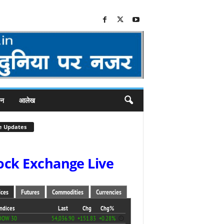
जन
आलेख
e Updates
ock Exchange Live