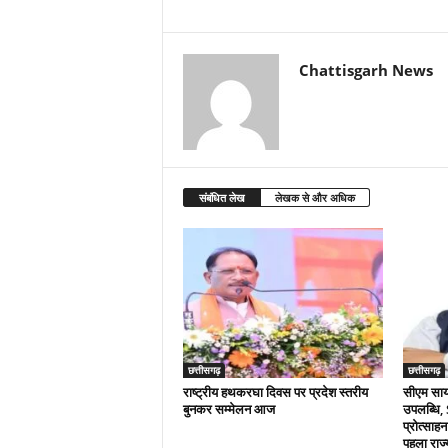
Chattisgarh News
संबंधित लेख
लेखक से और अधिक
छत्तीसगढ़
छत्तीसगढ़
राष्ट्रीय हथकरघा दिवस पर प्रदेश स्तरीय
सीएम साय क
बुनकर सम्मेलन आज
उपलब्धि,
प्रोत्साहन
पहला राज्