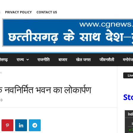
S
PRIVACY POLICY
CONTACT US
तीसगढ़
राज्य
राजनीति
बाजार
खेल जगत
जीवनशैली
मनोरं
पण
Liv
के नवनिर्मित भवन का लोकार्पण
St
0